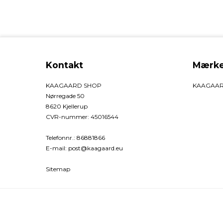
Kontakt
Mærke
KAAGAARD SHOP
KAAGAA
Nørregade 50
8620 Kjellerup
CVR-nummer
:
45016544
Telefonnr.
:
86881866
E-mail
:
post@kaagaard.eu
Sitemap