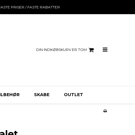
FASTE PRISER / FASTE RABATTER
DIN INDKØBSKURV ER TOM
ILBEHØR
SKABE
OUTLET
alet