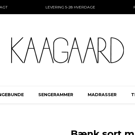
RAGT
LEVERING 5-28 HVERDAGE
NGEBUNDE
SENGERAMMER
MADRASSER
T
Bænk sort m