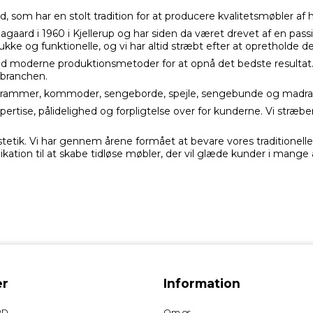
d, som har en stolt tradition for at producere kvalitetsmøbler af 
aard i 1960 i Kjellerup og har siden da været drevet af en pas
kke og funktionelle, og vi har altid stræbt efter at opretholde den
d moderne produktionsmetoder for at opnå det bedste resultat.
 branchen.
gerammer, kommoder, sengeborde, spejle, sengebunde og madra
ertise, pålidelighed og forpligtelse over for kunderne. Vi stræbe
etik. Vi har gennem årene formået at bevare vores traditionelle
ation til at skabe tidløse møbler, der vil glæde kunder i mange 
r
Information
RD
Om os