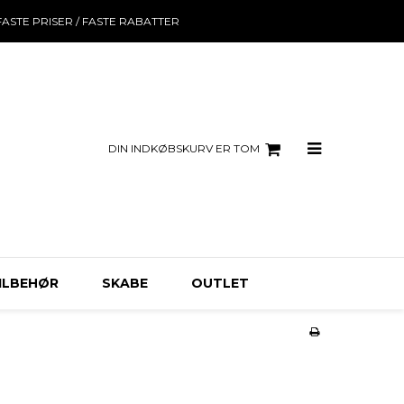
FASTE PRISER / FASTE RABATTER
DIN INDKØBSKURV ER TOM
ILBEHØR
SKABE
OUTLET