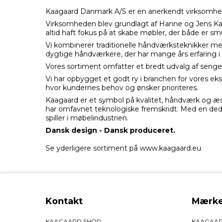
Kaagaard Danmark A/S er en anerkendt virksomhe
Virksomheden blev grundlagt af Hanne og Jens Kaag
altid haft fokus på at skabe møbler, der både er smu
Vi kombinerer traditionelle håndværksteknikker me
dygtige håndværkere, der har mange års erfaring i
Vores sortiment omfatter et bredt udvalg af sen
Vi har opbygget et godt ry i branchen for vores eksp
hvor kundernes behov og ønsker prioriteres.
Kaagaard er et symbol på kvalitet, håndværk og æst
har omfavnet teknologiske fremskridt. Med en dedik
spiller i møbelindustrien.
Dansk design - Dansk produceret.
Se yderligere sortiment på
www.kaagaard.eu
Kontakt
Mærke
KAAGAARD SHOP
KAAGAA