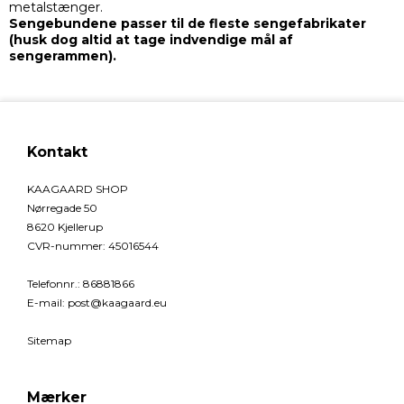
metalstænger.
Sengebundene passer til de fleste sengefabrikater
(husk dog altid at tage indvendige mål af
sengerammen).
Kontakt
KAAGAARD SHOP
Nørregade 50
8620 Kjellerup
CVR-nummer
:
45016544
Telefonnr.
:
86881866
E-mail
:
post@kaagaard.eu
Sitemap
Mærker