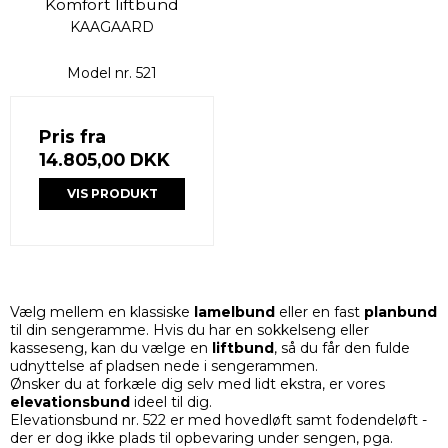
Komfort liftbund
KAAGAARD
Model nr. 521
Pris fra
14.805,00 DKK
VIS PRODUKT
Vælg mellem en klassiske
lamelbund
eller en fast
planbund
til din sengeramme. Hvis du har en sokkelseng eller
kasseseng, kan du vælge en
liftbund
, så du får den fulde
udnyttelse af pladsen nede i sengerammen.
Ønsker du at forkæle dig selv med lidt ekstra, er vores
elevationsbund
ideel til dig.
Elevationsbund nr. 522 er med hovedløft samt fodendeløft -
der er dog ikke plads til opbevaring under sengen, pga.